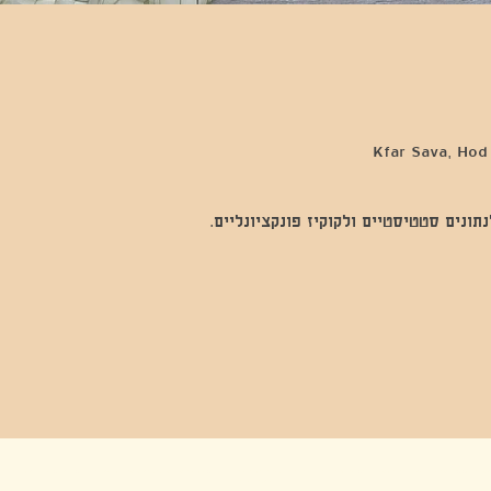
נים סטטיסטיים ולקוקיז פונקציונליים.
בה, חגיגה , סדנאות , אמבטיות קרח,סווט לודג, ארוחה הודית, קבל שבת,ירון פאר,רותם בר אור ,קונטקט ג'אם ,איריס נייס, פרפורמנס,סרטים , אמנות ,טבי,גוף ,מיצג, אוכל צמחוני ,ריטר
אימפרוביזציה