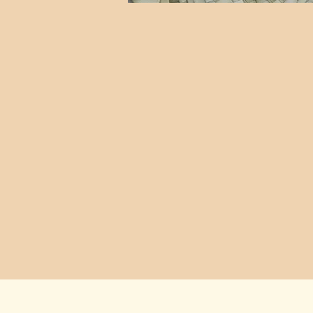
יט יום , פסטיבל,פסטיבל בשרון קטנקט ,