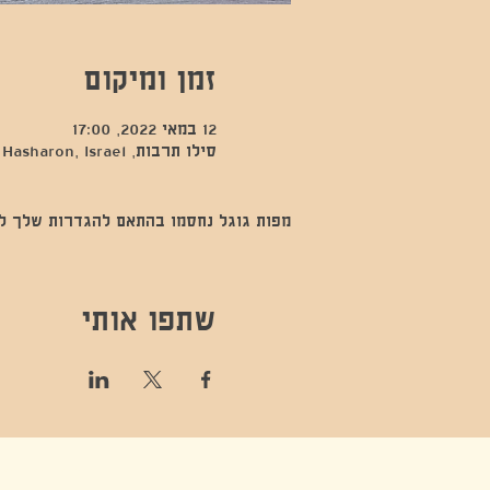
זמן ומיקום
12 במאי 2022, 17:00
סילו תרבות, Kfar Sava, Hod Hasharon, Israel
מפות גוגל נחסמו בהתאם להגדרות שלך לנתו
שתפו אותי
קונטקט,ריקוד,תנועה,אקסטטיק,אקסטטיק דאנס, מסי