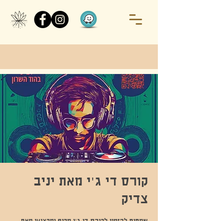
קורס די ג'י מאת יניב
צדיק