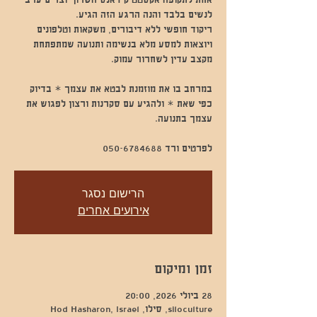
אחת לתקופה אקסטטיק דאנס השרון יוצרים ערב
ריקוד חופשי ללא דיבורים, משקאות וטלפונים
ויוצאות למסע מלא בנשימה ותנועה שמתפתחת
במרחב בו את מוזמנת לבטא את עצמך * בדיוק
כפי שאת * ולהגיע עם סקרנות ורצון לפגוש את
לפרטים ורד 050-6784688
הרישום נסגר
אירועים אחרים
זמן ומיקום
28 ביולי 2026, 20:00
siloculture, סילו, Hod Hasharon, Israel