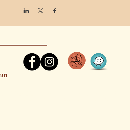
קונטקט,ריקוד,תנועה,אקסטטיק,אקסטטיק דאנס, מסי
מענה
קטנים בהוד השרון סטודיו להשכרה חוגים סדנאות הרצאות פעילויות להורים וילדים ארועים אינטימיים קולינריה עכשווית אווירה קסומה בשרון מסיבות פרטיות מסעדה בשד
נשכח ילדים חלל לארוע פרטי חלל הרצאות חלל הופעות חלל הרצאות וארועים עסקיים אולמות ארועים בוטיק ארועים משפחתיים אווירת שאנטי אווירת סיני