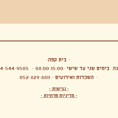
בה, חגיגה , סדנאות , אמבטיות קרח,סווט לודג, ארוחה הודית, קבל שבת,ירון פאר,רותם בר אור ,קונטקט ג'אם ,איריס נייס, פרפורמנס,סרטים , אמנות ,טבי,גוף ,מיצג, אוכל צמחוני ,ריטר
אימפרוביזציה
- בית קפה-
 בימים שני עד שישי -08:00-15:00 -
4-544-9505
- השכרות ואירועים - 052-829-8811
הפקות מקצועיות ארועי חברה קטנים רעיונות לארועי חברה ארועי חברה הוצאה מוכרת ארועי חברה בתל 
לעובדים משאבי אנוש רווחה מנהלות משאבי אנוש HR מנהלות רווחה הפקת ארועים לארגונים רכזי משאבי אנוש מנהלות משאבי אנוש בהייטק משאבי אנוש בהייטק ארועים קטנים עד 150 ארועים בינוניים עד 250 אווירה כפקית שדות אירוח מהלב בת מצווה בר מצווה חת
ות עם חללים פרטיים מדיטציה יוגה פילאטיס ניקוי רעלים סטודיו להשכרה בתל אביב חללי עבודה סטודיו לאמנים להשכרה סדנאות בישול סדנאות קליעה סדנאות תיפוף סדנאות נגרות סטודיו ל
- נגישות -
ירקות אורגני מהגינה צמחוני בהוד השרון טבעוני בהוד השרון שייקים מיצים תפריט עסקיות תפריט משלוחים קפה סילו קמבוצ'ה ארוחת בוקר VEGAN MENU VEGETERIAN MENU מנות פתיחה כריכים סלטים לאכול עם העיניים פאלאטס קוקטיילים בוריטו ארוחת בוקר זוגית ארוחת צהריים צ
- מדיניות פרטיות -