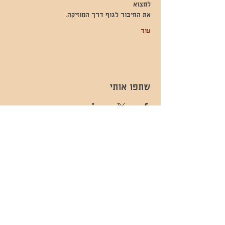
למצוא
את החיבור לגוף דרך המוזיקה.
עוד
שתפו אותי
- השכרות ואירועים - 052-829-8811
- בית קפה-
מענה בימים שני עד שישי -08:00-
054-544-9505
15:00 -