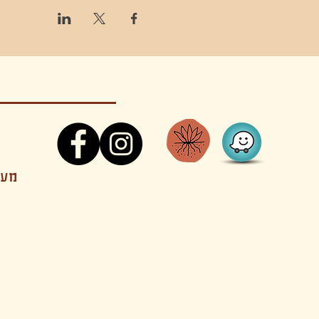
קונטקט,ריקוד,תנועה,אקסטטיק,אקסטטיק דאנס, מסי
מענה
קטנים בהוד השרון סטודיו להשכרה חוגים סדנאות הרצאות פעילויות להורים וילדים ארועים אינטימיים קולינריה עכשווית אווירה קסומה בשרון מסיבות פרטיות מסעדה בשד
נשכח ילדים חלל לארוע פרטי חלל הרצאות חלל הופעות חלל הרצאות וארועים עסקיים אולמות ארועים בוטיק ארועים משפחתיים אווירת שאנטי אווירת סיני