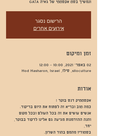
ונמשיך בסט אקסטטי של גאיה GAÏA
הרישום נסגר
אירועים אחרים
זמן ומיקום
02 באפר׳ 2021, 10:00 – 12:00
siloculture, סילו, Hod Hasharon, Israel
אודות
אקסטטיק דנס בוקר !
כמה טוב ובריא זה לפתוח את היום בריקוד.
אנשים עושים את זה בכל העולם ובכל מקום
והנה ההזדמנות מגיעה גם אלינו לרקוד בבוקר, 
יחד,
בסטודיו מהמם בהוד השרון.