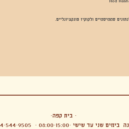
נים סטטיסטיים ולקוקיז פונקציונליים.
בה, חגיגה , סדנאות , אמבטיות קרח,סווט לודג, ארוחה הודית, קבל שבת,ירון פאר,רותם בר אור ,קונטקט ג'אם ,איריס נייס, פרפורמנס,סרטים , אמנות ,טבי,גוף ,מיצג, אוכל צמחוני ,ריטר
אימפרוביזציה
- בית קפה-
 בימים שני עד שישי -08:00-15:00 -
4-544-9505