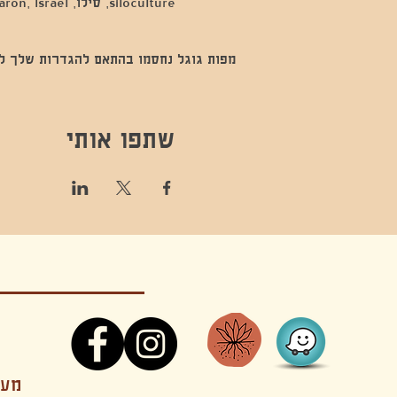
siloculture, סילו, Hod Hasharon, Israel
מפות גוגל נחסמו בהתאם להגדרות שלך לנתו
שתפו אותי
קונטקט,ריקוד,תנועה,אקסטטיק,אקסטטיק דאנס, מסי
מענה