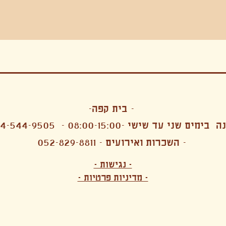
בה, חגיגה , סדנאות , אמבטיות קרח,סווט לודג, ארוחה הודית, קבל שבת,ירון פאר,רותם בר אור ,קונטקט ג'אם ,איריס נייס, פרפורמנס,סרטים , אמנות ,טבי,גוף ,מיצג, אוכל צמחוני ,ריטר
אימפרוביזציה
- בית קפה-
 בימים שני עד שישי -08:00-15:00 -
4-544-9505
- השכרות ואירועים - 052-829-8811
הפקות מקצועיות ארועי חברה קטנים רעיונות לארועי חברה ארועי חברה הוצאה מוכרת ארועי חברה בתל 
לעובדים משאבי אנוש רווחה מנהלות משאבי אנוש HR מנהלות רווחה הפקת ארועים לארגונים רכזי משאבי אנוש מנהלות משאבי אנוש בהייטק משאבי אנוש בהייטק ארועים קטנים עד 150 ארועים בינוניים עד 250 אווירה כפקית שדות אירוח מהלב בת מצווה בר מצווה חת
ות עם חללים פרטיים מדיטציה יוגה פילאטיס ניקוי רעלים סטודיו להשכרה בתל אביב חללי עבודה סטודיו לאמנים להשכרה סדנאות בישול סדנאות קליעה סדנאות תיפוף סדנאות נגרות סטודיו ל
- נגישות -
ירקות אורגני מהגינה צמחוני בהוד השרון טבעוני בהוד השרון שייקים מיצים תפריט עסקיות תפריט משלוחים קפה סילו קמבוצ'ה ארוחת בוקר VEGAN MENU VEGETERIAN MENU מנות פתיחה כריכים סלטים לאכול עם העיניים פאלאטס קוקטיילים בוריטו ארוחת בוקר זוגית ארוחת צהריים צ
- מדיניות פרטיות -