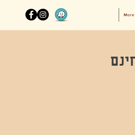
More
ינם