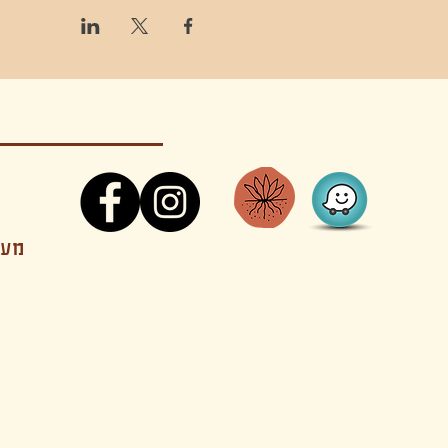
קונטקט,ריקוד,תנועה,אקסטטיק,אקסטטיק דאנס, מסי
מענה
קטנים בהוד השרון סטודיו להשכרה חוגים סדנאות הרצאות פעילויות להורים וילדים ארועים אינטימיים קולינריה עכשווית אווירה קסומה בשרון מסיבות פרטיות מסעדה בשד
נשכח ילדים חלל לארוע פרטי חלל הרצאות חלל הופעות חלל הרצאות וארועים עסקיים אולמות ארועים בוטיק ארועים משפחתיים אווירת שאנטי אווירת סיני