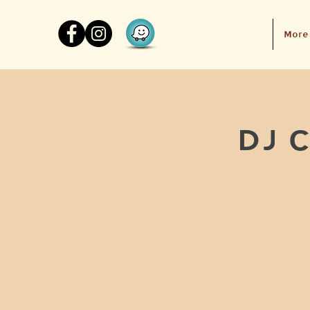
More
DJ Carme