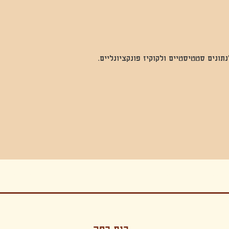
נים סטטיסטיים ולקוקיז פונקציונליים.
בה, חגיגה , סדנאות , אמבטיות קרח,סווט לודג, ארוחה הודית, קבל שבת,ירון פאר,רותם בר אור ,קונטקט ג'אם ,איריס נייס, פרפורמנס,סרטים , אמנות ,טבי,גוף ,מיצג, אוכל צמחוני ,ריטר
אימפרוביזציה