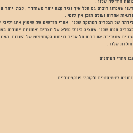
וקות החדשה שלנו .
מנו לפני 4.5 שנים ידענו שאנחנו רוצים גם חלל איך נגיד קצת יותר משוחרר , קצת  יו
דנאות אחרות ועולם תוכן אין סופי .
לידתה של הגלריה המתוקה שלנו , אחרי חודשים של שיפוץ אינטיסיבי שעב
גלריה חנות שלנו .שתציג כינוס נפלא של יוצרים ואומניות ייחודים ב
יווית שמזכירה את דרום תל אביב בניחוח הקומפוסט של השדות  האינסו
מולדת שלנו .
ו אחרי הסימנים
נים סטטיסטיים ולקוקיז פונקציונליים.