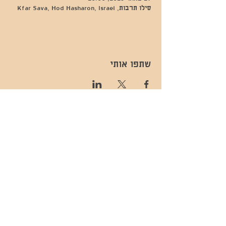
סילו תרבות, Kfar Sava, Hod Hasharon, Israel
שתפו אותי
- השכרות ואירועים - 052-829-8811
- בית קפה-
מענה בימים שני עד שישי -08:00-
054-544-9505
15:00 -