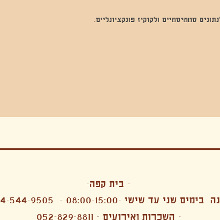
נים סטטיסטיים ולקוקיז פונקציונליים.
בה, חגיגה , סדנאות , אמבטיות קרח,סווט לודג, ארוחה הודית, קבל שבת,ירון פאר,רותם בר אור ,קונטקט ג'אם ,איריס נייס, פרפורמנס,סרטים , אמנות ,טבי,גוף ,מיצג, אוכל צמחוני ,ריטר
אימפרוביזציה
- בית קפה-
 בימים שני עד שישי -08:00-15:00 -
4-544-9505
- השכרות ואירועים - 052-829-8811