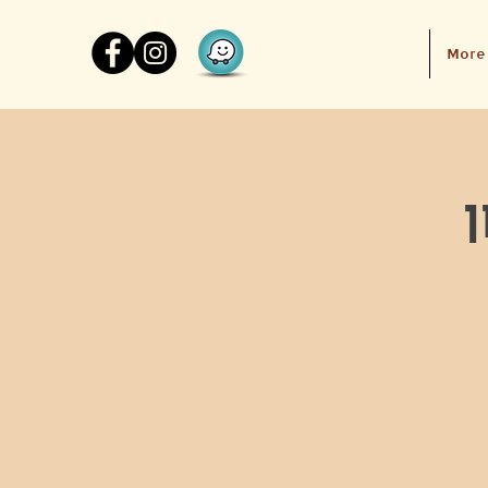
More
ן