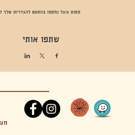
מפות גוגל נחסמו בהתאם להגדרות שלך לנתו
שתפו אותי
קונטקט,ריקוד,תנועה,אקסטטיק,אקסטטיק דאנס, מסי
מענה