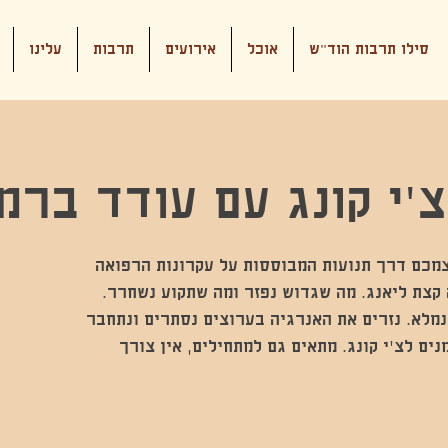
סילו תרבות הוד"ש
אוכל
אירועים
תרבות
עלינו
׳י קונג עם עודד ברמ
צמכם דרך תנועות המבוססות על עקרונות הרפואה
ה קצת ליאנג. מה שגדוש נפזר ומה שתקוע נשחרר.
מלא. נזרים את האנרגיה בערוצים נסתרים ונתחבר
נים לצ'י קונג. מתאים גם למתחילים, אין צורך