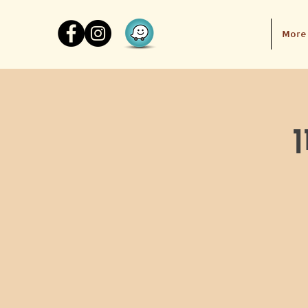
More
ן