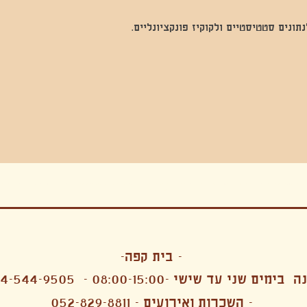
נים סטטיסטיים ולקוקיז פונקציונליים.
בה, חגיגה , סדנאות , אמבטיות קרח,סווט לודג, ארוחה הודית, קבל שבת,ירון פאר,רותם בר אור ,קונטקט ג'אם ,איריס נייס, פרפורמנס,סרטים , אמנות ,טבי,גוף ,מיצג, אוכל צמחוני ,ריטר
אימפרוביזציה
- בית קפה-
 בימים שני עד שישי -08:00-15:00 -
4-544-9505
- השכרות ואירועים - 052-829-8811