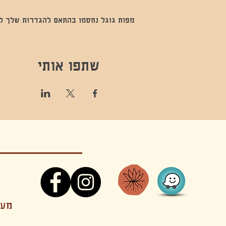
מפות גוגל נחסמו בהתאם להגדרות שלך לנתו
שתפו אותי
קונטקט,ריקוד,תנועה,אקסטטיק,אקסטטיק דאנס, מסי
מענה