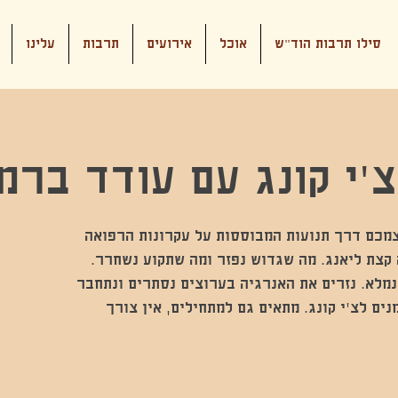
סילו תרבות הוד"ש
אוכל
אירועים
תרבות
עלינו
׳י קונג עם עודד ברמ
צמכם דרך תנועות המבוססות על עקרונות הרפואה
ה קצת ליאנג. מה שגדוש נפזר ומה שתקוע נשחרר.
מלא. נזרים את האנרגיה בערוצים נסתרים ונתחבר
נים לצ'י קונג. מתאים גם למתחילים, אין צורך