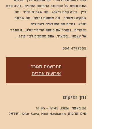
בואו להתנועע ולהכיר את עצמכם דרך תנועות
המבוססות על עקרונות הרפואה הסינית...נהיה קצת
ביין...נהיה קצת ביאנג...מה שגדוש נפזר...מה
שתקוע נשחרר...מה שמתוח נרפה...מה שחסר
נמלא...נזרים את האנרגיה בערוצים
נסתרים...נפעיל את כוחות הריפוי שלנו...ונתחבר
054-4797855
ההרשמה סגורה
אירועים אחרים
זמן ומיקום
28 באפר׳ 2026, 17:45 – 18:45
סילו תרבות, Kfar Sava, Hod Hasharon, ישראל