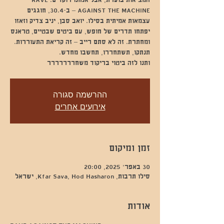
המציאות בוערת, אבל אנחנו רוקדים. RAVE
AGAINST THE MACHINE – ב-30.4, חוגגים
עצמאות אמיתית בסילו. יואב סבן, יניב צדיק וזאזו
יפתחו תדרים של חופש, עם ביטים שבטיים, טראנס
ומחתרת. זה לא סתם רייב – זה קריאת התעוררות.
ותנו לזה ביטוי בריקוד משחררררררר
ההרשמה סגורה
אירועים אחרים
זמן ומיקום
30 באפר׳ 2025, 20:00
סילו תרבות, Kfar Sava, Hod Hasharon, ישראל
אודות