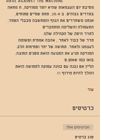
RAVE AGAINST THE MACHINE
מסיבת יום העצמאות שהיא יותר ממוזיקה, זו מחאה 
בתדרים גבוהים. ב-30.4, תחת שמיים פתוחים, 
אנחנו משחררים את הגוף והמחשבה מכבלי הפחד, 
התעמולה והשליטה ומתחברים 
לתדר היפה של הקהילה שלנו.
תדר של כבוד לאחר , אהבה אמתית ופשוטה 
לעצמנו ולאחר. תחושה של יחד ופתיחות הלב. 
המוזיקה תניע את התנועה הזאת מפנים החוצה. 
בואו כמו שאתן.ם 
הליין אפ נבנה עם כוונה עמוקה לתחושה הזאת 
והולך להיות טירוף !!!
עוד
כרטיסים
הכרטיסים אזלו
סוג כרטיס