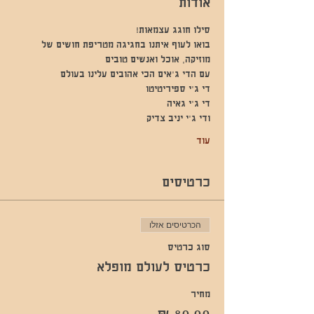
אודות
סילו חוגג עצמאות!
בואו לעוף איתנו בחגיגה מטריפת חושים של 
מוזיקה, אוכל ואנשים טובים
עם הדי ג'אים הכי אהובים עלינו בעולם 
די ג'י ספיריטיטו
די ג'י גאיה
ודי ג'י יניב צדיק
עוד
כרטיסים
הכרטיסים אזלו
סוג כרטיס
כרטיס לעולם מופלא
מחיר