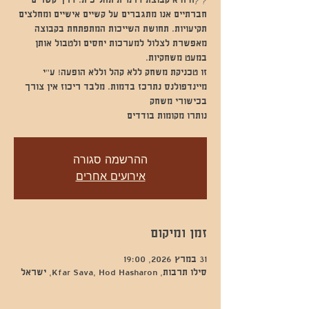
לִילַה היא קבוצת דרמ"ת תהליכית. דרך קשרים
חברתיים אנו מתגברים על קשיים אישיים ומחלצים
תקיעויות. תחושת השייכות המתפתחת בקבוצה
מאפשרת לצלול למערכות יחסים ולטבול אותן
זו טכניקת משחק ללא קהל וללא הופעה! ע"י
מיינדפולנס נתרכז בדמות. מלבד ריכוז אין צורך
נותרו מקומות בודדים
ההרשמה סגורה
אירועים אחרים
זמן ומיקום
31 במרץ 2026, 19:00
סילו תרבות, Kfar Sava, Hod Hasharon, ישראל