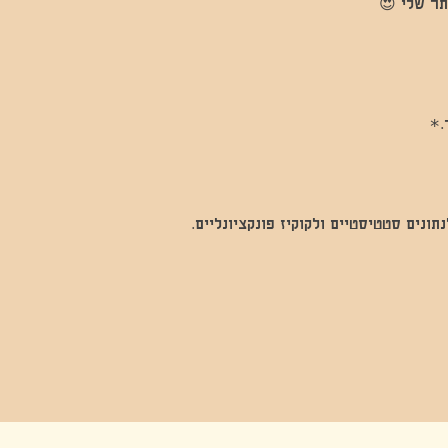
תר שלי 😍
*  
נים סטטיסטיים ולקוקיז פונקציונליים.