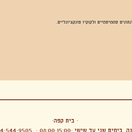
נים סטטיסטיים ולקוקיז פונקציונליים.
בה, חגיגה , סדנאות , אמבטיות קרח,סווט לודג, ארוחה הודית, קבל שבת,ירון פאר,רותם בר אור ,קונטקט ג'אם ,איריס נייס, פרפורמנס,סרטים , אמנות ,טבי,גוף ,מיצג, אוכל צמחוני ,ריטר
אימפרוביזציה
- בית קפה-
 בימים שני עד שישי -08:00-15:00 -
4-544-9505