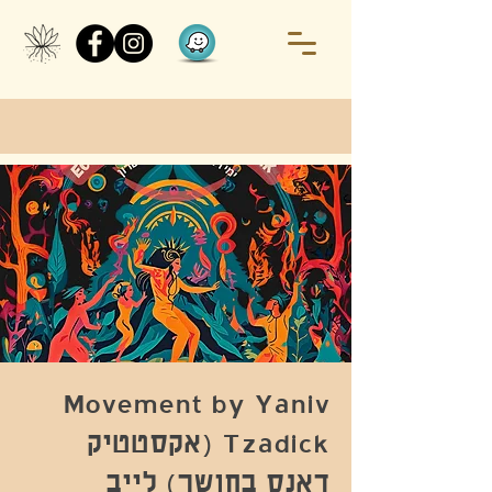
Movement by Yaniv
Tzadick (אקסטטיק
דאנס בחושך) לייב