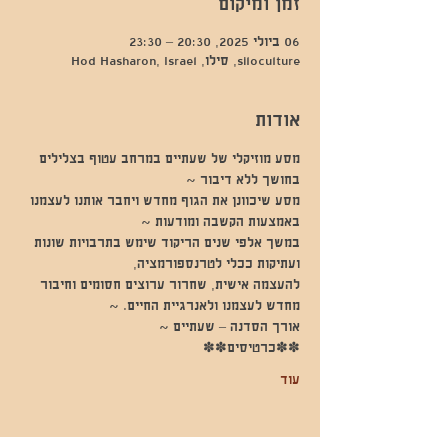
זמן ומיקום
06 ביולי 2025, 20:30 – 23:30
siloculture, סילו, Hod Hasharon, Israel
אודות
מסע מוזיקלי של שעתיים במרחב עטוף בצלילים 
בחושך ללא דיבור ~
מסע שיכוונן את הגוף מחדש ויחבר אותנו לעצמנו 
באמצעות הקשבה ומודעות ~
במשך אלפי שנים הריקוד שימש בתרבויות שונות 
ועתיקות ככלי לטרנספורמציה,
להעצמה אישית, שחרור ערוצים חסומים וחיבור 
מחדש לעצמנו ולאנרגיית החיים. ~
אורך הסדנה – שעתיים ~
✽✽כרטיסים✽✽
עוד