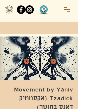
Movement by Yaniv
Tzadick (אקסטטיק
דאנס בחושך)