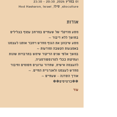
01 במרץ 2026, 20:30 – 23:30
siloculture, סילו, Hod Hasharon, Israel
אודות
מסע מוזיקלי של שעתיים במרחב עטוף בצלילים 
בחושך ללא דיבור ~
מסע שיכוונן את הגוף מחדש ויחבר אותנו לעצמנו 
באמצעות הקשבה ומודעות ~
במשך אלפי שנים הריקוד שימש בתרבויות שונות 
ועתיקות ככלי לטרנספורמציה,
להעצמה אישית, שחרור ערוצים חסומים וחיבור 
מחדש לעצמנו ולאנרגיית החיים. ~
אורך הסדנה – שעתיים ~
✽✽כרטיסים✽✽
עוד