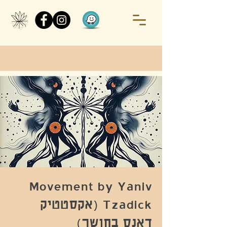
Movement by Yaniv
Tzadick (אקסטטיק
דאנס בחושך)