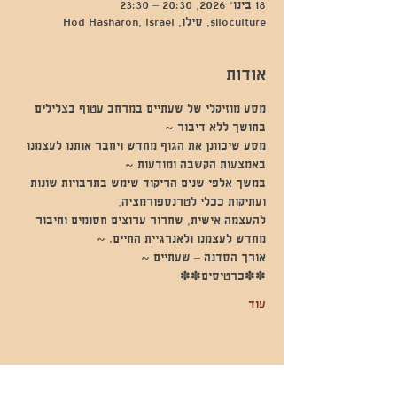
18 בינו׳ 2026, 20:30 – 23:30
siloculture, סילו, Hod Hasharon, Israel
אודות
מסע מוזיקלי של שעתיים במרחב עטוף בצלילים 
בחושך ללא דיבור ~
מסע שיכוונן את הגוף מחדש ויחבר אותנו לעצמנו 
באמצעות הקשבה ומודעות ~
במשך אלפי שנים הריקוד שימש בתרבויות שונות 
ועתיקות ככלי לטרנספורמציה,
להעצמה אישית, שחרור ערוצים חסומים וחיבור 
מחדש לעצמנו ולאנרגיית החיים. ~
אורך הסדנה – שעתיים ~
✽✽כרטיסים✽✽
עוד