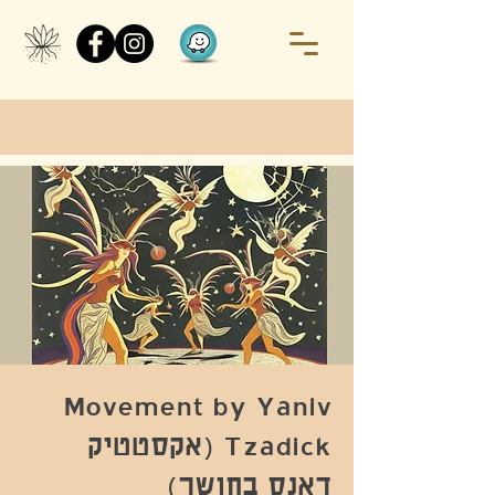
Movement by Yaniv
Tzadick (אקסטטיק
דאנס בחושך)