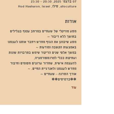
07 בדצמ׳ 2025, 20:30 – 23:30
siloculture, סילו, Hod Hasharon, Israel
אודות
מסע מוזיקלי של שעתיים במרחב עטוף בצלילים 
בחושך ללא דיבור ~
מסע שיכוונן את הגוף מחדש ויחבר אותנו לעצמנו 
באמצעות הקשבה ומודעות ~
במשך אלפי שנים הריקוד שימש בתרבויות שונות 
ועתיקות ככלי לטרנספורמציה,
להעצמה אישית, שחרור ערוצים חסומים וחיבור 
מחדש לעצמנו ולאנרגיית החיים. ~
אורך הסדנה – שעתיים ~
✽✽כרטיסים✽✽
עוד