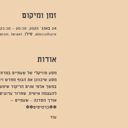
זמן ומיקום
24 באוג׳ 2025, 20:30 – 23:30
siloculture, סילו, Hod Hasharon, Israel
אודות
מסע מוזיקלי של שעתיים במרחב
מסע שיכוונן את הגוף מחדש וי
במשך אלפי שנים הריקוד שימש 
להעצמה אישית, שחרור ערוצים 
אורך הסדנה – שעתיים ~
✽✽כרטיסים✽✽
עוד