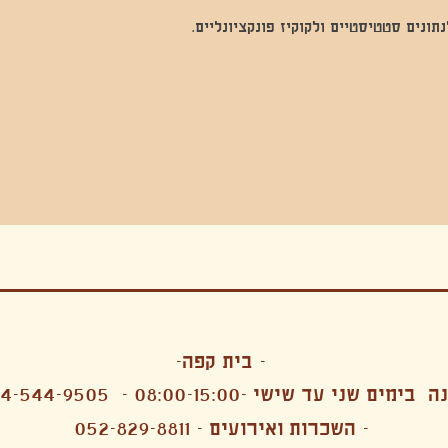
נים סטטיסטיים ולקוקיז פונקציונליים.
בה, חגיגה , סדנאות , אמבטיות קרח,סווט לודג, ארוחה הודית, קבל שבת,ירון פאר,רותם בר אור ,קונטקט ג'אם ,איריס נייס, פרפורמנס,סרטים , אמנות ,טבי,גוף ,מיצג, אוכל צמחוני ,ריטר
אימפרוביזציה
- בית קפה-
 בימים שני עד שישי -08:00-15:00 -
4-544-9505
- השכרות ואירועים - 052-829-8811