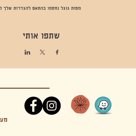
מפות גוגל נחסמו בהתאם להגדרות שלך לנתו
שתפו אותי
קונטקט,ריקוד,תנועה,אקסטטיק,אקסטטיק דאנס, מסי
מענה