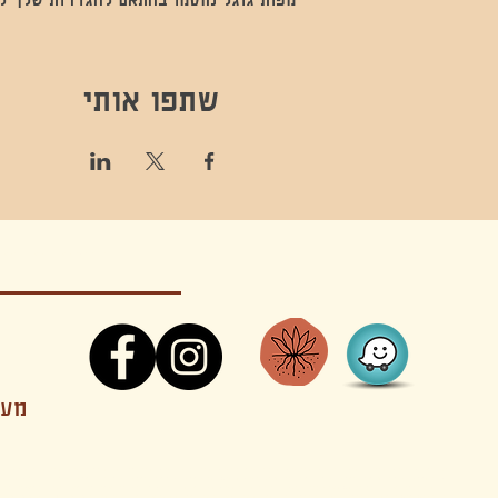
שתפו אותי
קונטקט,ריקוד,תנועה,אקסטטיק,אקסטטיק דאנס, מסי
מענה
קטנים בהוד השרון סטודיו להשכרה חוגים סדנאות הרצאות פעילויות להורים וילדים ארועים אינטימיים קולינריה עכשווית אווירה קסומה בשרון מסיבות פרטיות מסעדה בשד