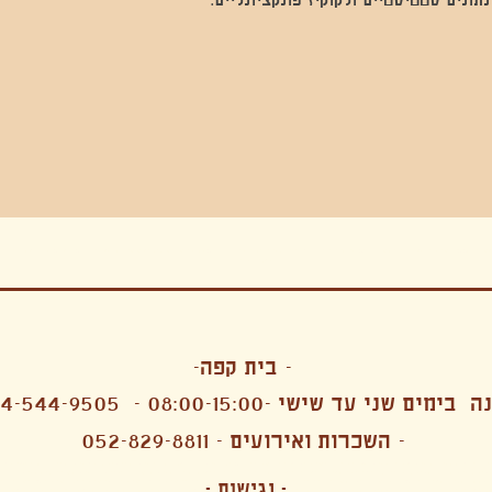
בה, חגיגה , סדנאות , אמבטיות קרח,סווט לודג, ארוחה הודית, קבל שבת,ירון פאר,רותם בר אור ,קונטקט ג'אם ,איריס נייס, פרפורמנס,סרטים , אמנות ,טבי,גוף ,מיצג, אוכל צמחוני ,ריטר
אימפרוביזציה
- בית קפה-
 בימים שני עד שישי -08:00-15:00 -
4-544-9505
- השכרות ואירועים - 052-829-8811
הפקות מקצועיות ארועי חברה קטנים רעיונות לארועי חברה ארועי חברה הוצאה מוכרת ארועי חברה בתל 
לעובדים משאבי אנוש רווחה מנהלות משאבי אנוש HR מנהלות רווחה הפקת ארועים לארגונים רכזי משאבי אנוש מנהלות משאבי אנוש בהייטק משאבי אנוש בהייטק ארועים קטנים עד 150 ארועים בינוניים עד 250 אווירה כפקית שדות אירוח מהלב בת מצווה בר מצווה חת
ות עם חללים פרטיים מדיטציה יוגה פילאטיס ניקוי רעלים סטודיו להשכרה בתל אביב חללי עבודה סטודיו לאמנים להשכרה סדנאות בישול סדנאות קליעה סדנאות תיפוף סדנאות נגרות סטודיו ל
- נגישות -
ירקות אורגני מהגינה צמחוני בהוד השרון טבעוני בהוד השרון שייקים מיצים תפריט עסקיות תפריט משלוחים קפה סילו קמבוצ'ה ארוחת בוקר VEGAN MENU VEGETERIAN MENU מנות פתיחה כריכים סלטים לאכול עם העיניים פאלאטס קוקטיילים בוריטו ארוחת בוקר זוגית ארוחת צהריים צ