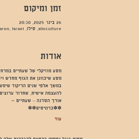
זמן ומיקום
26 בינו׳ 2025, 20:30
siloculture, סילו, Hod Hasharon, Israel
אודות
מסע מוזיקלי של שעתיים במרחב
מסע שיכוונן את הגוף מחדש וי
במשך אלפי שנים הריקוד שימש 
להעצמה אישית, שחרור ערוצים 
אורך הסדנה – שעתיים ~
✽✽כרטיסים✽✽
עוד
מפות גוגל נחסמו בהתאם להגדרות שלך לנתו