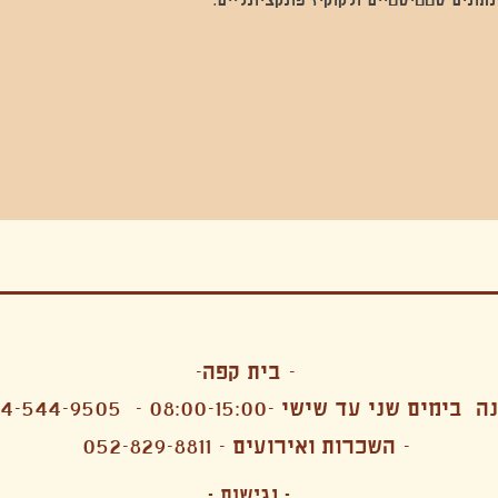
בה, חגיגה , סדנאות , אמבטיות קרח,סווט לודג, ארוחה הודית, קבל שבת,ירון פאר,רותם בר אור ,קונטקט ג'אם ,איריס נייס, פרפורמנס,סרטים , אמנות ,טבי,גוף ,מיצג, אוכל צמחוני ,ריטר
אימפרוביזציה
- בית קפה-
 בימים שני עד שישי -08:00-15:00 -
4-544-9505
- השכרות ואירועים - 052-829-8811
הפקות מקצועיות ארועי חברה קטנים רעיונות לארועי חברה ארועי חברה הוצאה מוכרת ארועי חברה בתל 
לעובדים משאבי אנוש רווחה מנהלות משאבי אנוש HR מנהלות רווחה הפקת ארועים לארגונים רכזי משאבי אנוש מנהלות משאבי אנוש בהייטק משאבי אנוש בהייטק ארועים קטנים עד 150 ארועים בינוניים עד 250 אווירה כפקית שדות אירוח מהלב בת מצווה בר מצווה חת
ות עם חללים פרטיים מדיטציה יוגה פילאטיס ניקוי רעלים סטודיו להשכרה בתל אביב חללי עבודה סטודיו לאמנים להשכרה סדנאות בישול סדנאות קליעה סדנאות תיפוף סדנאות נגרות סטודיו ל
- נגישות -
ירקות אורגני מהגינה צמחוני בהוד השרון טבעוני בהוד השרון שייקים מיצים תפריט עסקיות תפריט משלוחים קפה סילו קמבוצ'ה ארוחת בוקר VEGAN MENU VEGETERIAN MENU מנות פתיחה כריכים סלטים לאכול עם העיניים פאלאטס קוקטיילים בוריטו ארוחת בוקר זוגית ארוחת צהריים צ