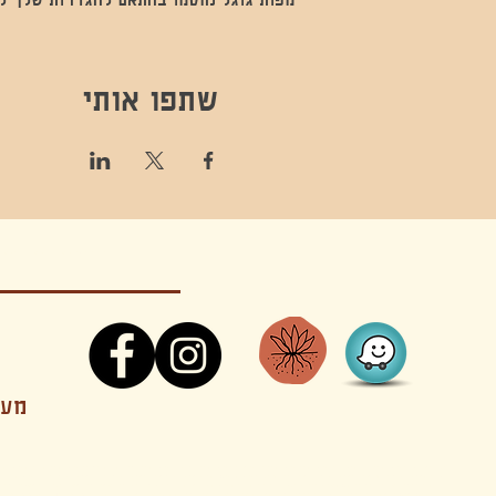
שתפו אותי
קונטקט,ריקוד,תנועה,אקסטטיק,אקסטטיק דאנס, מסי
מענה
קטנים בהוד השרון סטודיו להשכרה חוגים סדנאות הרצאות פעילויות להורים וילדים ארועים אינטימיים קולינריה עכשווית אווירה קסומה בשרון מסיבות פרטיות מסעדה בשד