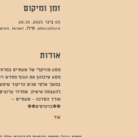
זמן ומיקום
05 בינו׳ 2025, 20:30
siloculture, סילו, Hod Hasharon, Israel
אודות
מסע מוזיקלי של שעתיים במרחב
מסע שיכוונן את הגוף מחדש וי
במשך אלפי שנים הריקוד שימש 
להעצמה אישית, שחרור ערוצים 
אורך הסדנה – שעתיים ~
✽✽כרטיסים✽✽
עוד
מפות גוגל נחסמו בהתאם להגדרות שלך לנתו