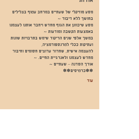
אודות
מסע מוזיקלי של שעתיים במרחב עטוף בצלילים 
בחושך ללא דיבור ~
מסע שיכוונן את הגוף מחדש ויחבר אותנו לעצמנו 
באמצעות הקשבה ומודעות ~
במשך אלפי שנים הריקוד שימש בתרבויות שונות 
ועתיקות ככלי לטרנספורמציה,
להעצמה אישית, שחרור ערוצים חסומים וחיבור 
מחדש לעצמנו ולאנרגיית החיים. ~
אורך הסדנה – שעתיים ~
✽✽כרטיסים✽✽
עוד
שתפו אותי