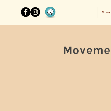
More
Movemen