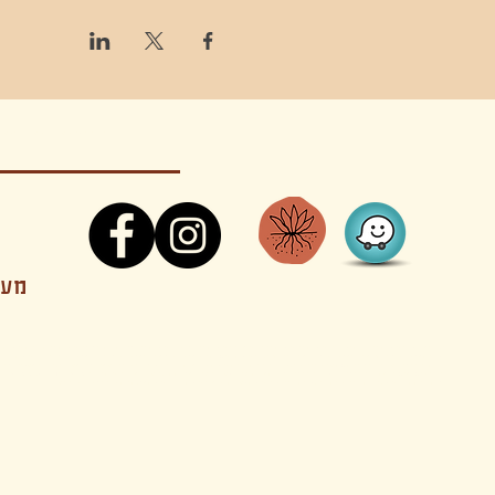
קונטקט,ריקוד,תנועה,אקסטטיק,אקסטטיק דאנס, מסי
מענה
קטנים בהוד השרון סטודיו להשכרה חוגים סדנאות הרצאות פעילויות להורים וילדים ארועים אינטימיים קולינריה עכשווית אווירה קסומה בשרון מסיבות פרטיות מסעדה בשד
נשכח ילדים חלל לארוע פרטי חלל הרצאות חלל הופעות חלל הרצאות וארועים עסקיים אולמות ארועים בוטיק ארועים משפחתיים אווירת שאנטי אווירת סיני