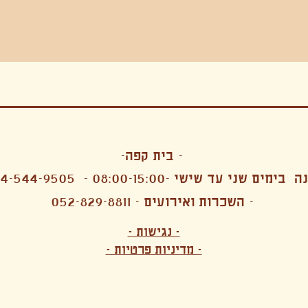
בה, חגיגה , סדנאות , אמבטיות קרח,סווט לודג, ארוחה הודית, קבל שבת,ירון פאר,רותם בר אור ,קונטקט ג'אם ,איריס נייס, פרפורמנס,סרטים , אמנות ,טבי,גוף ,מיצג, אוכל צמחוני ,ריטר
אימפרוביזציה
- בית קפה-
 בימים שני עד שישי -08:00-15:00 -
4-544-9505
- השכרות ואירועים - 052-829-8811
הפקות מקצועיות ארועי חברה קטנים רעיונות לארועי חברה ארועי חברה הוצאה מוכרת ארועי חברה בתל 
לעובדים משאבי אנוש רווחה מנהלות משאבי אנוש HR מנהלות רווחה הפקת ארועים לארגונים רכזי משאבי אנוש מנהלות משאבי אנוש בהייטק משאבי אנוש בהייטק ארועים קטנים עד 150 ארועים בינוניים עד 250 אווירה כפקית שדות אירוח מהלב בת מצווה בר מצווה חת
ות עם חללים פרטיים מדיטציה יוגה פילאטיס ניקוי רעלים סטודיו להשכרה בתל אביב חללי עבודה סטודיו לאמנים להשכרה סדנאות בישול סדנאות קליעה סדנאות תיפוף סדנאות נגרות סטודיו ל
- נגישות -
ירקות אורגני מהגינה צמחוני בהוד השרון טבעוני בהוד השרון שייקים מיצים תפריט עסקיות תפריט משלוחים קפה סילו קמבוצ'ה ארוחת בוקר VEGAN MENU VEGETERIAN MENU מנות פתיחה כריכים סלטים לאכול עם העיניים פאלאטס קוקטיילים בוריטו ארוחת בוקר זוגית ארוחת צהריים צ
- מדיניות פרטיות -