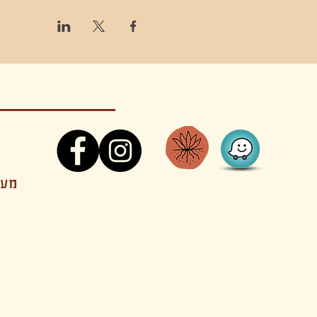
קונטקט,ריקוד,תנועה,אקסטטיק,אקסטטיק דאנס, מסי
מענה
קטנים בהוד השרון סטודיו להשכרה חוגים סדנאות הרצאות פעילויות להורים וילדים ארועים אינטימיים קולינריה עכשווית אווירה קסומה בשרון מסיבות פרטיות מסעדה בשד
נשכח ילדים חלל לארוע פרטי חלל הרצאות חלל הופעות חלל הרצאות וארועים עסקיים אולמות ארועים בוטיק ארועים משפחתיים אווירת שאנטי אווירת סיני