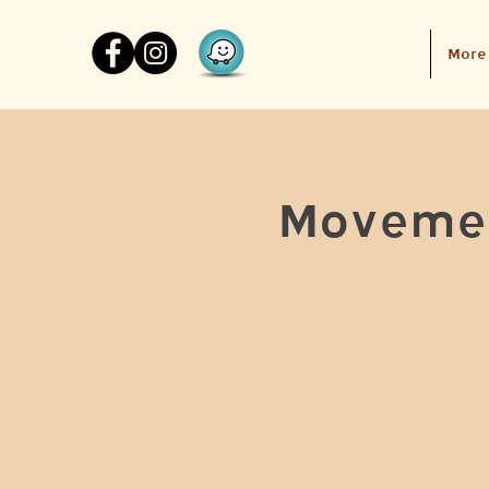
More
Movemen