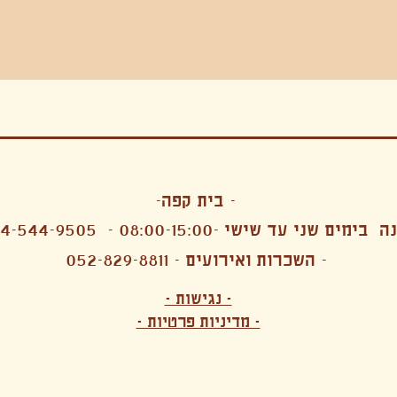
בה, חגיגה , סדנאות , אמבטיות קרח,סווט לודג, ארוחה הודית, קבל שבת,ירון פאר,רותם בר אור ,קונטקט ג'אם ,איריס נייס, פרפורמנס,סרטים , אמנות ,טבי,גוף ,מיצג, אוכל צמחוני ,ריטר
אימפרוביזציה
- בית קפה-
 בימים שני עד שישי -08:00-15:00 -
4-544-9505
- השכרות ואירועים - 052-829-8811
הפקות מקצועיות ארועי חברה קטנים רעיונות לארועי חברה ארועי חברה הוצאה מוכרת ארועי חברה בתל 
לעובדים משאבי אנוש רווחה מנהלות משאבי אנוש HR מנהלות רווחה הפקת ארועים לארגונים רכזי משאבי אנוש מנהלות משאבי אנוש בהייטק משאבי אנוש בהייטק ארועים קטנים עד 150 ארועים בינוניים עד 250 אווירה כפקית שדות אירוח מהלב בת מצווה בר מצווה חת
ות עם חללים פרטיים מדיטציה יוגה פילאטיס ניקוי רעלים סטודיו להשכרה בתל אביב חללי עבודה סטודיו לאמנים להשכרה סדנאות בישול סדנאות קליעה סדנאות תיפוף סדנאות נגרות סטודיו ל
- נגישות -
ירקות אורגני מהגינה צמחוני בהוד השרון טבעוני בהוד השרון שייקים מיצים תפריט עסקיות תפריט משלוחים קפה סילו קמבוצ'ה ארוחת בוקר VEGAN MENU VEGETERIAN MENU מנות פתיחה כריכים סלטים לאכול עם העיניים פאלאטס קוקטיילים בוריטו ארוחת בוקר זוגית ארוחת צהריים צ
- מדיניות פרטיות -