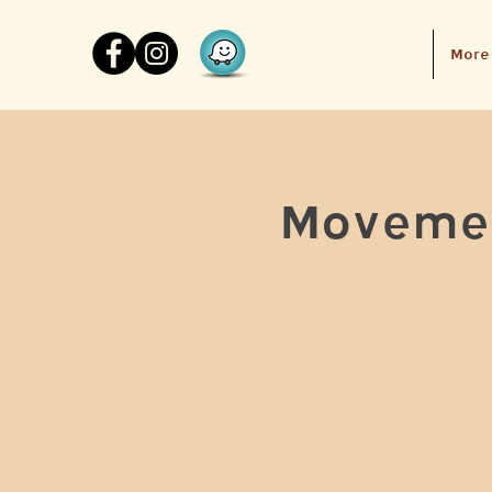
More
Movemen