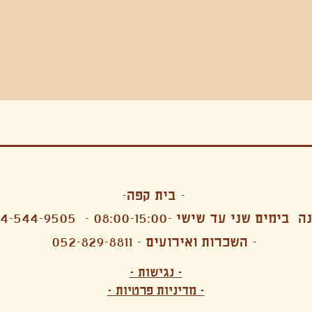
בה, חגיגה , סדנאות , אמבטיות קרח,סווט לודג, ארוחה הודית, קבל שבת,ירון פאר,רותם בר אור ,קונטקט ג'אם ,איריס נייס, פרפורמנס,סרטים , אמנות ,טבי,גוף ,מיצג, אוכל צמחוני ,ריטר
אימפרוביזציה
- בית קפה-
 בימים שני עד שישי -08:00-15:00 -
4-544-9505
- השכרות ואירועים - 052-829-8811
הפקות מקצועיות ארועי חברה קטנים רעיונות לארועי חברה ארועי חברה הוצאה מוכרת ארועי חברה בתל 
לעובדים משאבי אנוש רווחה מנהלות משאבי אנוש HR מנהלות רווחה הפקת ארועים לארגונים רכזי משאבי אנוש מנהלות משאבי אנוש בהייטק משאבי אנוש בהייטק ארועים קטנים עד 150 ארועים בינוניים עד 250 אווירה כפקית שדות אירוח מהלב בת מצווה בר מצווה חת
ות עם חללים פרטיים מדיטציה יוגה פילאטיס ניקוי רעלים סטודיו להשכרה בתל אביב חללי עבודה סטודיו לאמנים להשכרה סדנאות בישול סדנאות קליעה סדנאות תיפוף סדנאות נגרות סטודיו ל
- נגישות -
ירקות אורגני מהגינה צמחוני בהוד השרון טבעוני בהוד השרון שייקים מיצים תפריט עסקיות תפריט משלוחים קפה סילו קמבוצ'ה ארוחת בוקר VEGAN MENU VEGETERIAN MENU מנות פתיחה כריכים סלטים לאכול עם העיניים פאלאטס קוקטיילים בוריטו ארוחת בוקר זוגית ארוחת צהריים צ
- מדיניות פרטיות -