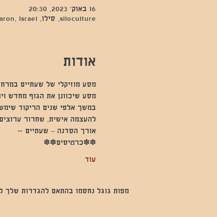
16 באוק׳ 2023, 20:30
siloculture, סילו, Hod Hasharon, Israel
אודות
מסע מוזיקלי של שעתיים במרחב
מסע שיכוונן את הגוף מחדש וי
במשך אלפי שנים הריקוד שימש 
להעצמה אישית, שחרור ערוצים 
אורך הסדנה – שעתיים ~
✽✽כרטיסים✽✽
עוד
מפות גוגל נחסמו בהתאם להגדרות שלך לנתו