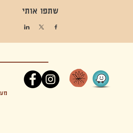
שתפו אותי
קונטקט,ריקוד,תנועה,אקסטטיק,אקסטטיק דאנס, מסי
מענה
קטנים בהוד השרון סטודיו להשכרה חוגים סדנאות הרצאות פעילויות להורים וילדים ארועים אינטימיים קולינריה עכשווית אווירה קסומה בשרון מסיבות פרטיות מסעדה בשד
נשכח ילדים חלל לארוע פרטי חלל הרצאות חלל הופעות חלל הרצאות וארועים עסקיים אולמות ארועים בוטיק ארועים משפחתיים אווירת שאנטי אווירת סיני