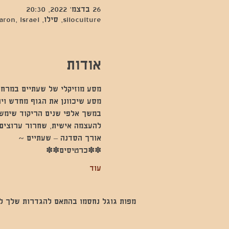
26 בדצמ׳ 2022, 20:30
siloculture, סילו, Hod Hasharon, Israel
אודות
מסע מוזיקלי של שעתיים במרחב
מסע שיכוונן את הגוף מחדש וי
במשך אלפי שנים הריקוד שימש 
להעצמה אישית, שחרור ערוצים 
אורך הסדנה – שעתיים ~
✽✽כרטיסים✽✽
עוד
מפות גוגל נחסמו בהתאם להגדרות שלך לנתו