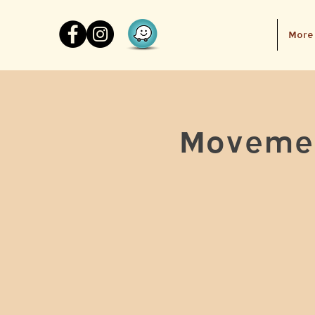
More
Movemen