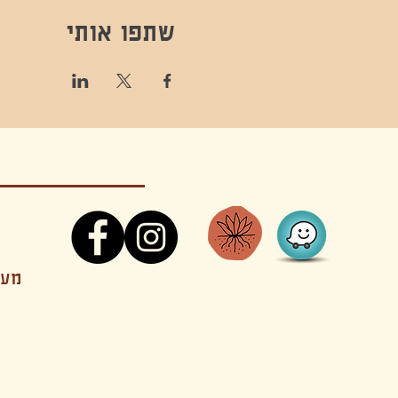
שתפו אותי
קונטקט,ריקוד,תנועה,אקסטטיק,אקסטטיק דאנס, מסי
מענה
קטנים בהוד השרון סטודיו להשכרה חוגים סדנאות הרצאות פעילויות להורים וילדים ארועים אינטימיים קולינריה עכשווית אווירה קסומה בשרון מסיבות פרטיות מסעדה בשד
נשכח ילדים חלל לארוע פרטי חלל הרצאות חלל הופעות חלל הרצאות וארועים עסקיים אולמות ארועים בוטיק ארועים משפחתיים אווירת שאנטי אווירת סיני