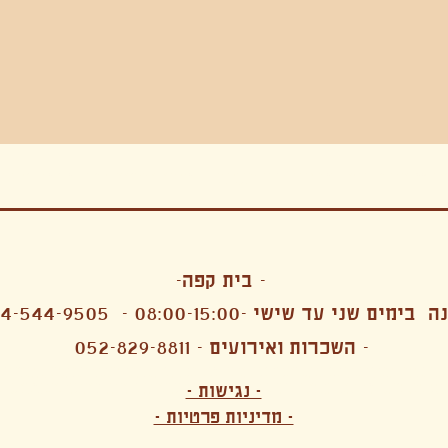
בה, חגיגה , סדנאות , אמבטיות קרח,סווט לודג, ארוחה הודית, קבל שבת,ירון פאר,רותם בר אור ,קונטקט ג'אם ,איריס נייס, פרפורמנס,סרטים , אמנות ,טבי,גוף ,מיצג, אוכל צמחוני ,ריטר
אימפרוביזציה
- בית קפה-
 בימים שני עד שישי -08:00-15:00 -
4-544-9505
- השכרות ואירועים - 052-829-8811
הפקות מקצועיות ארועי חברה קטנים רעיונות לארועי חברה ארועי חברה הוצאה מוכרת ארועי חברה בתל 
לעובדים משאבי אנוש רווחה מנהלות משאבי אנוש HR מנהלות רווחה הפקת ארועים לארגונים רכזי משאבי אנוש מנהלות משאבי אנוש בהייטק משאבי אנוש בהייטק ארועים קטנים עד 150 ארועים בינוניים עד 250 אווירה כפקית שדות אירוח מהלב בת מצווה בר מצווה חת
ות עם חללים פרטיים מדיטציה יוגה פילאטיס ניקוי רעלים סטודיו להשכרה בתל אביב חללי עבודה סטודיו לאמנים להשכרה סדנאות בישול סדנאות קליעה סדנאות תיפוף סדנאות נגרות סטודיו ל
- נגישות -
ירקות אורגני מהגינה צמחוני בהוד השרון טבעוני בהוד השרון שייקים מיצים תפריט עסקיות תפריט משלוחים קפה סילו קמבוצ'ה ארוחת בוקר VEGAN MENU VEGETERIAN MENU מנות פתיחה כריכים סלטים לאכול עם העיניים פאלאטס קוקטיילים בוריטו ארוחת בוקר זוגית ארוחת צהריים צ
- מדיניות פרטיות -