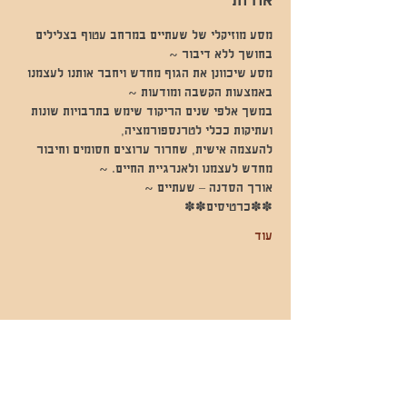
אודות
מסע מוזיקלי של שעתיים במרחב עטוף בצלילים 
בחושך ללא דיבור ~
מסע שיכוונן את הגוף מחדש ויחבר אותנו לעצמנו 
באמצעות הקשבה ומודעות ~
במשך אלפי שנים הריקוד שימש בתרבויות שונות 
ועתיקות ככלי לטרנספורמציה,
להעצמה אישית, שחרור ערוצים חסומים וחיבור 
מחדש לעצמנו ולאנרגיית החיים. ~
אורך הסדנה – שעתיים ~
✽✽כרטיסים✽✽
עוד
שתפו אותי