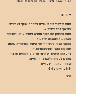
siloculture, סילו, Hod Hasharon, Israel
אודות
מסע מוזיקלי של שעתיים במרחב עטוף בצלילים 
בחושך ללא דיבור ~
מסע שיכוונן את הגוף מחדש ויחבר אותנו לעצמנו 
באמצעות הקשבה ומודעות ~
במשך אלפי שנים הריקוד שימש בתרבויות שונות 
ועתיקות ככלי לטרנספורמציה,
להעצמה אישית, שחרור ערוצים חסומים וחיבור 
מחדש לעצמנו ולאנרגיית החיים. ~
אורך הסדנה – שעתיים ~
✽✽כרטיסים✽✽
עוד
שתפו אותי