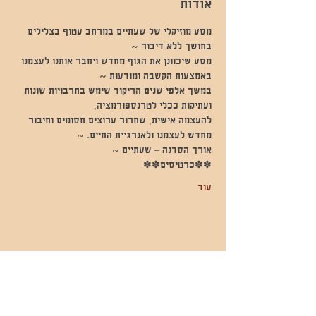
אודות
מסע מוזיקלי של שעתיים במרחב עטוף בצלילים 
בחושך ללא דיבור ~
מסע שיכוונן את הגוף מחדש ויחבר אותנו לעצמנו 
באמצעות הקשבה ומודעות ~
במשך אלפי שנים הריקוד שימש בתרבויות שונות 
ועתיקות ככלי לטרנספורמציה,
להעצמה אישית, שחרור ערוצים חסומים וחיבור 
מחדש לעצמנו ולאנרגיית החיים. ~
אורך הסדנה – שעתיים ~
✽✽כרטיסים✽✽
עוד
שתפו אותי