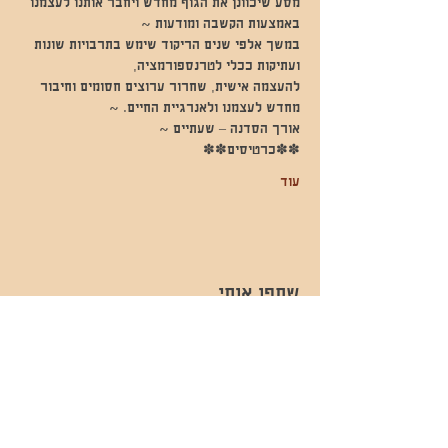
מסע שיכוונן את הגוף מחדש ויחבר אותנו לעצמנו 
באמצעות הקשבה ומודעות ~
במשך אלפי שנים הריקוד שימש בתרבויות שונות 
ועתיקות ככלי לטרנספורמציה,
להעצמה אישית, שחרור ערוצים חסומים וחיבור 
מחדש לעצמנו ולאנרגיית החיים. ~
אורך הסדנה – שעתיים ~
✽✽כרטיסים✽✽
עוד
שתפו אותי
- השכרות ואירועים - 052-829-8811