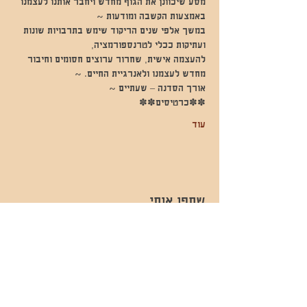
מסע שיכוונן את הגוף מחדש ויחבר אותנו לעצמנו 
באמצעות הקשבה ומודעות ~
במשך אלפי שנים הריקוד שימש בתרבויות שונות 
ועתיקות ככלי לטרנספורמציה,
להעצמה אישית, שחרור ערוצים חסומים וחיבור 
מחדש לעצמנו ולאנרגיית החיים. ~
אורך הסדנה – שעתיים ~
✽✽כרטיסים✽✽
עוד
שתפו אותי
- השכרות ואירועים - 052-829-8811