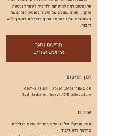
"MOVEMENT היא חווית חובה לכל מי שזוכר כמה
קל ופשוט לתת למוסיקה ולריקוד לשחרר ולנקות
אותך". חוויה עמוקה של חיבור למוסיקה ולתנועה
האותנטית שלנו במרחב עטוף בצלילים בחושך ללא
דיבור.
הרישום נסגר
אירועים אחרים
זמן ומיקום
05 באפר׳ 2021, 20:30 – 23:00 GMT‎+3‎
siloculture, סילו, Hod Hasharon, Israel
אודות
מסע מוזיקלי של שעתיים במרחב עטוף בצלילים 
בחושך ללא דיבור ~