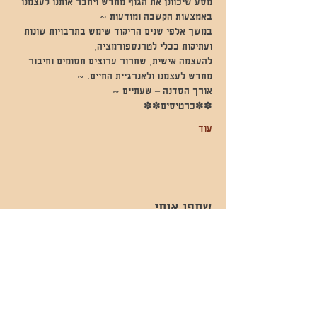
מסע שיכוונן את הגוף מחדש ויחבר אותנו לעצמנו 
באמצעות הקשבה ומודעות ~
במשך אלפי שנים הריקוד שימש בתרבויות שונות 
ועתיקות ככלי לטרנספורמציה,
להעצמה אישית, שחרור ערוצים חסומים וחיבור 
מחדש לעצמנו ולאנרגיית החיים. ~
אורך הסדנה – שעתיים ~
✽✽כרטיסים✽✽
עוד
שתפו אותי
- השכרות ואירועים - 052-829-8811