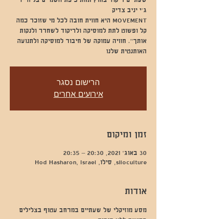
שעתיים ריקוד בחוץ תחת כיפת השמיים בליווי די
MOVEMENT היא חווית חובה לכל מי שזוכר כמה
קל ופשוט לתת למוסיקה ולריקוד לשחרר ולנקות
אותך". חוויה עמוקה של חיבור למוסיקה ולתנועה
האותנטית שלנו
הרישום נסגר
אירועים אחרים
זמן ומיקום
30 באוג׳ 2021, 20:30 – 20:35
siloculture, סילו, Hod Hasharon, Israel
אודות
מסע מוזיקלי של שעתיים במרחב עטוף בצלילים 