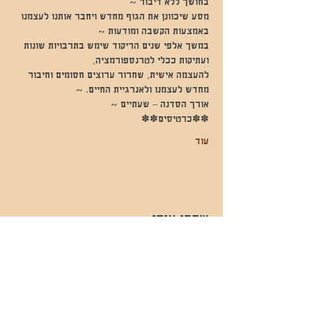
בחושך ללא דיבור ~
מסע שיכוונן את הגוף מחדש ויחבר אותנו לעצמנו 
באמצעות הקשבה ומודעות ~
במשך אלפי שנים הריקוד שימש בתרבויות שונות 
ועתיקות ככלי לטרנספורמציה,
להעצמה אישית, שחרור ערוצים חסומים וחיבור 
מחדש לעצמנו ולאנרגיית החיים. ~
אורך הסדנה – שעתיים ~
✽✽כרטיסים✽✽
עוד
שתפו אותי