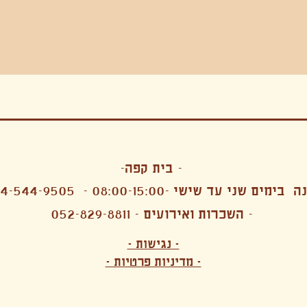
בה, חגיגה , סדנאות , אמבטיות קרח,סווט לודג, ארוחה הודית, קבל שבת,ירון פאר,רותם בר אור ,קונטקט ג'אם ,איריס נייס, פרפורמנס,סרטים , אמנות ,טבי,גוף ,מיצג, אוכל צמחוני ,ריטר
אימפרוביזציה
- בית קפה-
 בימים שני עד שישי -08:00-15:00 -
4-544-9505
- השכרות ואירועים - 052-829-8811
הפקות מקצועיות ארועי חברה קטנים רעיונות לארועי חברה ארועי חברה הוצאה מוכרת ארועי חברה בתל 
לעובדים משאבי אנוש רווחה מנהלות משאבי אנוש HR מנהלות רווחה הפקת ארועים לארגונים רכזי משאבי אנוש מנהלות משאבי אנוש בהייטק משאבי אנוש בהייטק ארועים קטנים עד 150 ארועים בינוניים עד 250 אווירה כפקית שדות אירוח מהלב בת מצווה בר מצווה חת
ות עם חללים פרטיים מדיטציה יוגה פילאטיס ניקוי רעלים סטודיו להשכרה בתל אביב חללי עבודה סטודיו לאמנים להשכרה סדנאות בישול סדנאות קליעה סדנאות תיפוף סדנאות נגרות סטודיו ל
- נגישות -
ירקות אורגני מהגינה צמחוני בהוד השרון טבעוני בהוד השרון שייקים מיצים תפריט עסקיות תפריט משלוחים קפה סילו קמבוצ'ה ארוחת בוקר VEGAN MENU VEGETERIAN MENU מנות פתיחה כריכים סלטים לאכול עם העיניים פאלאטס קוקטיילים בוריטו ארוחת בוקר זוגית ארוחת צהריים צ
- מדיניות פרטיות -