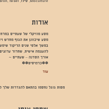
siloculture, סילו, Hod Hasharon, Israel
אודות
מסע מוזיקלי של שעתיים במרחב
מסע שיכוונן את הגוף מחדש וי
במשך אלפי שנים הריקוד שימש 
להעצמה אישית, שחרור ערוצים 
אורך הסדנה – שעתיים ~
✽✽כרטיסים✽✽
עוד
מפות גוגל נחסמו בהתאם להגדרות שלך לנתו