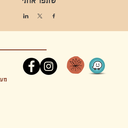
שתפו אותי
קונטקט,ריקוד,תנועה,אקסטטיק,אקסטטיק דאנס, מסי
מענה
קטנים בהוד השרון סטודיו להשכרה חוגים סדנאות הרצאות פעילויות להורים וילדים ארועים אינטימיים קולינריה עכשווית אווירה קסומה בשרון מסיבות פרטיות מסעדה בשד
נשכח ילדים חלל לארוע פרטי חלל הרצאות חלל הופעות חלל הרצאות וארועים עסקיים אולמות ארועים בוטיק ארועים משפחתיים אווירת שאנטי אווירת סיני