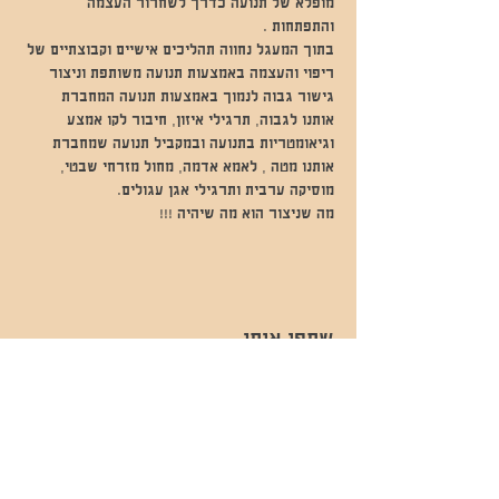
מופלא של תנועה כדרך לשחרור העצמה 
והתפתחות .
בתוך המעגל נחווה תהליכים אישיים וקבוצתיים של 
ריפוי והעצמה באמצעות תנועה משותפת וניצור 
גישור גבוה לנמוך באמצעות תנועה המחברת 
אותנו לגבוה, תרגילי איזון, חיבור לקו אמצע 
וגיאומטריות בתנועה ובמקביל תנועה שמחברת 
אותנו מטה , לאמא אדמה, מחול מזרחי שבטי, 
מוסיקה ערבית ותרגילי אגן עגולים.
מה שניצור הוא מה שיהיה !!!
שתפו אותי
- השכרות ואירועים - 052-829-8811