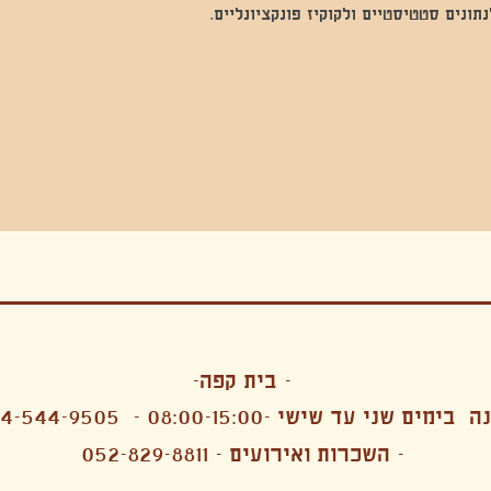
נים סטטיסטיים ולקוקיז פונקציונליים.
בה, חגיגה , סדנאות , אמבטיות קרח,סווט לודג, ארוחה הודית, קבל שבת,ירון פאר,רותם בר אור ,קונטקט ג'אם ,איריס נייס, פרפורמנס,סרטים , אמנות ,טבי,גוף ,מיצג, אוכל צמחוני ,ריטר
אימפרוביזציה
- בית קפה-
 בימים שני עד שישי -08:00-15:00 -
4-544-9505
- השכרות ואירועים - 052-829-8811
הפקות מקצועיות ארועי חברה קטנים רעיונות לארועי חברה ארועי חברה הוצאה מוכרת ארועי חברה בתל 
לעובדים משאבי אנוש רווחה מנהלות משאבי אנוש HR מנהלות רווחה הפקת ארועים לארגונים רכזי משאבי אנוש מנהלות משאבי אנוש בהייטק משאבי אנוש בהייטק ארועים קטנים עד 150 ארועים בינוניים עד 250 אווירה כפקית שדות אירוח מהלב בת מצווה בר מצווה חת