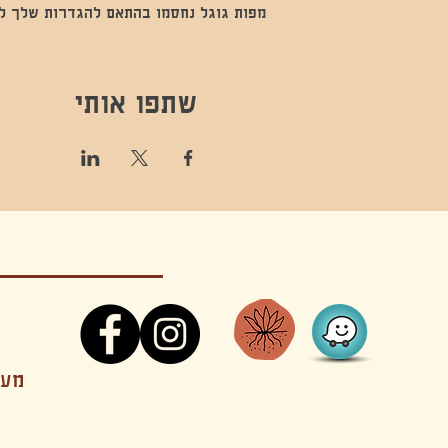
מפות גוגל נחסמו בהתאם להגדרות שלך לנתו
שתפו אותי
קונטקט,ריקוד,תנועה,אקסטטיק,אקסטטיק דאנס, מסי
מענה