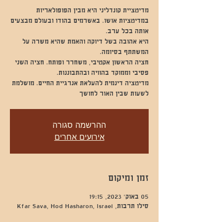
מדיטציית קונדליני היא מבין הפופולאריות
במדיטציות אושו. באשרמים בהודו ובעולם מבצעים
היא אהובה בשל דיוקה והאמת שהיא משרה על
חציה הראשון אקטיבי, משחרר ופותח. חציה השני
מדיטציה דינמית להעלאת אנרגיית החיים. מושלמת
לשעות שבין האור לחושך
ההרשמה סגורה
אירועים אחרים
זמן ומיקום
05 באוק׳ 2023, 19:15
סילו תרבות, Kfar Sava, Hod Hasharon, Israel