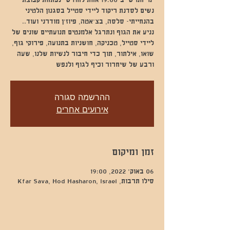
ימי חמישי ב-19:00 אחת לחודש- נפתחת קבוצת
נשים לסדנת ריקוד ליידי סטייל בסגנון הלטיני
בהנחייתי- סלסה, בצ'אטה, פיוז'ן מודרני ועוד..
נניע את הגוף ונתרגל אלמנטים תנועתיים שונים של
ליידי סטייל, טכניקה, חושניות בתנועה, פירוקי גוף,
שואו, אילתור, תוך כדי חיבור לנשיות שלנו, שעה
ורבע של שיחרור וכיף לגוף ולנפש
ההרשמה סגורה
אירועים אחרים
זמן ומיקום
06 באוק׳ 2022, 19:00
סילו תרבות, Kfar Sava, Hod Hasharon, Israel