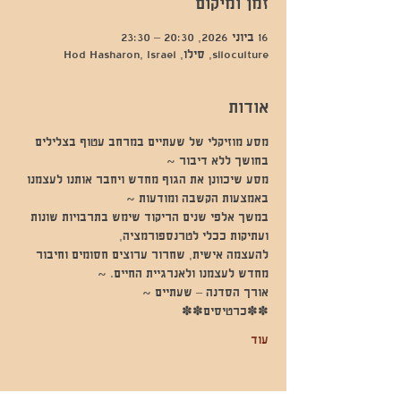
זמן ומיקום
16 ביוני 2026, 20:30 – 23:30
siloculture, סילו, Hod Hasharon, Israel
אודות
מסע מוזיקלי של שעתיים במרחב עטוף בצלילים 
בחושך ללא דיבור ~
מסע שיכוונן את הגוף מחדש ויחבר אותנו לעצמנו 
באמצעות הקשבה ומודעות ~
במשך אלפי שנים הריקוד שימש בתרבויות שונות 
ועתיקות ככלי לטרנספורמציה,
להעצמה אישית, שחרור ערוצים חסומים וחיבור 
מחדש לעצמנו ולאנרגיית החיים. ~
אורך הסדנה – שעתיים ~
✽✽כרטיסים✽✽
עוד