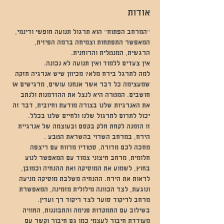
אודות
״המרחב הפתוח״ הוא תרגול תנועה חופשי ודינמי, 
המאפשר התפתחות וצמיחה ברמה הפיזית, 
הרגשית, המנטלית והרוחנית.
אין צעדים ללמוד ואין תנועה לא נכונה.
למה לתרגל בירח מלא? מכיוון שיש אנרגיה חזקה 
שמעצימה כל דבר אשר אנחנו עושים, מרגישים או 
חושבים. המטרה היא לנצל את ההזדמנות ולנתב 
את האנרגיות שלנו בצורה מודעת וחיובית, דבר זה 
יכול לתרום לתרגול שלנו ולחיים שלנו בכלל.
זו הזמנה לקחת חלק בקסם ובעוצמה של אנרגיית 
הירח, במרחב השרוי בהשראת הטבע .
מחכה לכם מדורה, סטודיו מרווח עם ריצפה 
חלומית, מרחב חיצוני צמוד עם המאפשר לנוע 
בחוץ, לשמוע את המוסיקה ואת ההנחיה וכמובן, 
לראות את הירח. ההנחיה משלבת מוסיקה מניעה 
ונוגעת, לצד הכוונה מילולית מזמינה, המאפשרת 
מרחב לריקוד סוער לצד ריקוד רך ועדין.
בשילוב עם התמקדות פנימה והתבוננות, החוויה 
מעודדת חיבור לעצמי כמו גם חיבור וקשר עם 