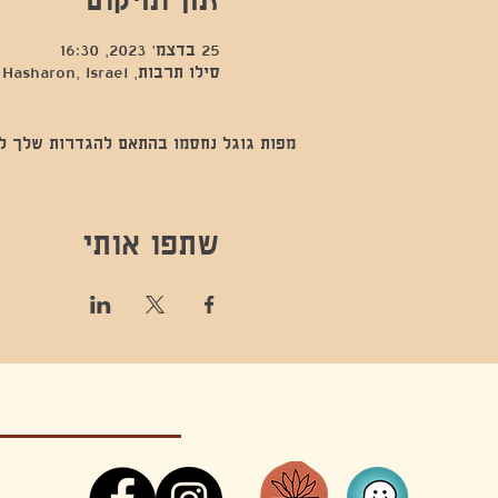
25 בדצמ׳ 2023, 16:30
סילו תרבות, Kfar Sava, Hod Hasharon, Israel
מפות גוגל נחסמו בהתאם להגדרות שלך לנתו
שתפו אותי
קונטקט,ריקוד,תנועה,אקסטטיק,אקסטטיק דאנס, מסי