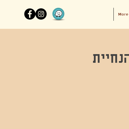
More
נחיית