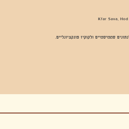
נים סטטיסטיים ולקוקיז פונקציונליים.
בה, חגיגה , סדנאות , אמבטיות קרח,סווט לודג, ארוחה הודית, קבל שבת,ירון פאר,רותם בר אור ,קונטקט ג'אם ,איריס נייס, פרפורמנס,סרטים , אמנות ,טבי,גוף ,מיצג, אוכל צמחוני ,ריטר
אימפרוביזציה