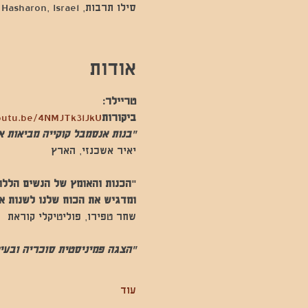
סילו תרבות, Kfar Sava, Hod Hasharon, Israel
אודות
טריילר: 
ביקורות
outu.be/4NMJTk3lJkU
"בנות אנסמבל קוקייה מביאות 
יאיר אשכנזי, הארץ
"הכנות והאומץ של הנשים הללו 
ומדגיש את הכוח שלנו לשנות או
שחר טפירו, פוליטיקלי קוראת
"הצגה פמיניסטית סוכריה ובעיט
עוד