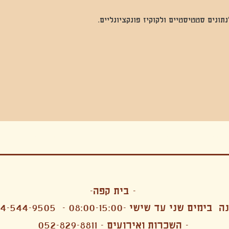
נים סטטיסטיים ולקוקיז פונקציונליים.
בה, חגיגה , סדנאות , אמבטיות קרח,סווט לודג, ארוחה הודית, קבל שבת,ירון פאר,רותם בר אור ,קונטקט ג'אם ,איריס נייס, פרפורמנס,סרטים , אמנות ,טבי,גוף ,מיצג, אוכל צמחוני ,ריטר
אימפרוביזציה
- בית קפה-
 בימים שני עד שישי -08:00-15:00 -
4-544-9505
- השכרות ואירועים - 052-829-8811