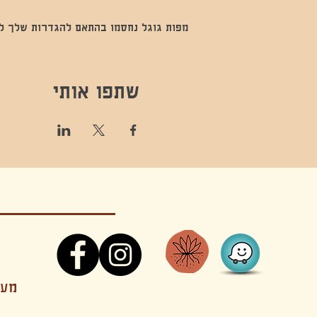
מפות גוגל נחסמו בהתאם להגדרות שלך לנתו
שתפו אותי
קונטקט,ריקוד,תנועה,אקסטטיק,אקסטטיק דאנס, מסי
מענה