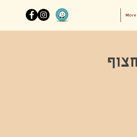
More
חצוף