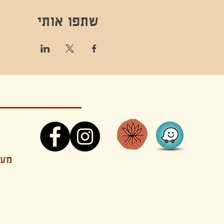
שתפו אותי
קונטקט,ריקוד,תנועה,אקסטטיק,אקסטטיק דאנס, מסי
מענה
קטנים בהוד השרון סטודיו להשכרה חוגים סדנאות הרצאות פעילויות להורים וילדים ארועים אינטימיים קולינריה עכשווית אווירה קסומה בשרון מסיבות פרטיות מסעדה בשד
נשכח ילדים חלל לארוע פרטי חלל הרצאות חלל הופעות חלל הרצאות וארועים עסקיים אולמות ארועים בוטיק ארועים משפחתיים אווירת שאנטי אווירת סיני