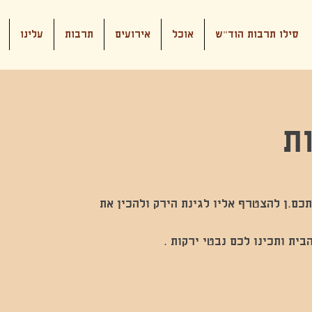
סילו תרבות הוד"ש
אוכל
אירועים
תרבות
עלינו
ת
תכם.ן להצטרף אליו לגינת הירק ולהכין את