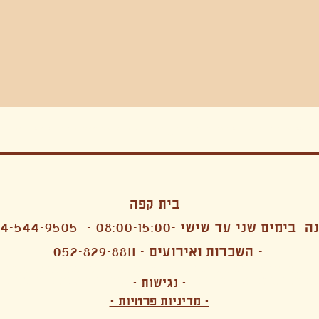
בה, חגיגה , סדנאות , אמבטיות קרח,סווט לודג, ארוחה הודית, קבל שבת,ירון פאר,רותם בר אור ,קונטקט ג'אם ,איריס נייס, פרפורמנס,סרטים , אמנות ,טבי,גוף ,מיצג, אוכל צמחוני ,ריטר
אימפרוביזציה
- בית קפה-
 בימים שני עד שישי -08:00-15:00 -
4-544-9505
- השכרות ואירועים - 052-829-8811
הפקות מקצועיות ארועי חברה קטנים רעיונות לארועי חברה ארועי חברה הוצאה מוכרת ארועי חברה בתל 
לעובדים משאבי אנוש רווחה מנהלות משאבי אנוש HR מנהלות רווחה הפקת ארועים לארגונים רכזי משאבי אנוש מנהלות משאבי אנוש בהייטק משאבי אנוש בהייטק ארועים קטנים עד 150 ארועים בינוניים עד 250 אווירה כפקית שדות אירוח מהלב בת מצווה בר מצווה חת
ות עם חללים פרטיים מדיטציה יוגה פילאטיס ניקוי רעלים סטודיו להשכרה בתל אביב חללי עבודה סטודיו לאמנים להשכרה סדנאות בישול סדנאות קליעה סדנאות תיפוף סדנאות נגרות סטודיו ל
- נגישות -
ירקות אורגני מהגינה צמחוני בהוד השרון טבעוני בהוד השרון שייקים מיצים תפריט עסקיות תפריט משלוחים קפה סילו קמבוצ'ה ארוחת בוקר VEGAN MENU VEGETERIAN MENU מנות פתיחה כריכים סלטים לאכול עם העיניים פאלאטס קוקטיילים בוריטו ארוחת בוקר זוגית ארוחת צהריים צ
- מדיניות פרטיות -