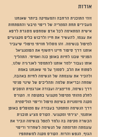
אודות
זוהי התוכנית הרחבה והמעמיקה ביותר שאנחנו 
מעבירים תחת המטריה של ריפוי טיבעי והתפתחות 
אישית המתאימה לכל אדם שמחפש מסגרת לרפא 
את עצמו, להעשיר את חייו ולרכוש כלים מקצועיים 
לטיפול בנשימה. זהו מסלול חוויתי טיפולי שיעביר 
אותנו דרך סיפור חיינו ויחשוף את הפוטנציאל 
הפנימי שבנו לחיות באופן כנה ואמיתי. התהליך 
אותו נעבור ילמד אותנו להתמסר לאנרגיה שלנו, 
לפתוח את הלב, לסמוך על מי שאנחנו באמת 
ולהכיר את עוצמתה של הנשימה לחיות באהבה, 
שמחה ובריאות שלמה !תהליכים של שינוי פנימי 
דרך נשימה, מדיטציה ועבודה אנרגטית הופכים 
לחלק מהותי מטיפול מקצועי בתקופה זו. הקורס 
מקנה מיומנויות בשיטת טיפול וריפוי הוליסטית 
דרך הנשימה ומתמקד בעבודה עם מטופלים באופן 
אותנטי, יצירתי ומקצועי. הקורס מציע תוכנית 
הכשרה מקיפה בה נלמד לטפל בנשימה ונכיר את 
עוצמתה ותרומתה של הנשימה לשחרור וריפוי 
הגוף, הנפש והרוח. הקורס מקנה למשתתפיו 