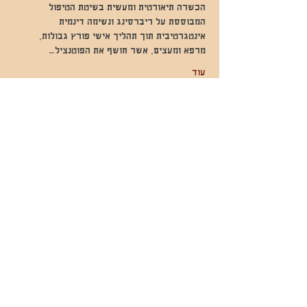
הכשרה תיאורטית ומעשית בשיטת הטיפול 
המבוססת על ריברסינג ונשימה דינמית 
אינטגרטיבית תוך תהליך אישי פורץ גבולות, 
מרפא ומעצים, אשר חושף את הפוטנציל…
עוד
שתפו אותי
- השכרות ואירועים - 052-829-8811
- בית קפה-
מענה בימים שני עד שישי -08:00-